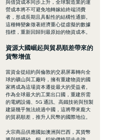
與借貸成本同步上升，全球製造業的運
營成本將不可避免地轉嫁給終端消費
者，形成長期且具黏性的結構性通膨。
這種轉變象徵著經濟重心從虛擬的數據
指標，重新回歸到最原始的物資成本。
資源大國崛起與貿易順差帶來的
貨幣增值
當資金從紐約與倫敦的交易屏幕轉向全
球的礦山與工廠時，擁有重建物資的國
家將成為這場資本遷徙最大的受益者。
作為全球最大的工業出口國，重建所需
的電網設備、5G 通訊、高鐵技術與預製
建築幾乎無法繞過中國，這將帶來龐大
的貿易順差，推升人民幣的國際地位。
大宗商品供應國如澳洲與巴西，其貨幣
將與鐵礦砂、銅、鋁的價格同步走強。