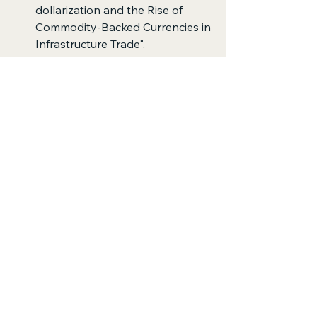
dollarization and the Rise of 
Commodity-Backed Currencies in 
Infrastructure Trade".
Oxford Economics: "Digital 
Standards and Infrastructure 
Hegemony: The New Cold War in 
Construction Tech".