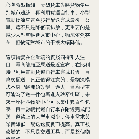
心與微型樞紐，大型貨車先將貨物集中
到城市邊緣，再利用貨運自行車、小型
電動物流車甚至步行配送完成最後一公
里。這不只是降低碳排放，更重要的是
減少大型車輛進入市中心，物流依然存
在，但物流對城市的干擾大幅降低。
這項轉變在企業端的實踐同樣引人注
目。電商龍頭亞馬遜最近宣布，在比利
時已利用電動貨運自行車完成超過一百
萬次配送。真正值得注意的，是物流模
式本身已經開始改變。過去一台廂型車
可能為了送一件包裹進入狹窄街區，未
來一座社區物流中心可以集中數百件包
裹，再由數輛貨運自行車在附近完成配
送。道路上的大型車減少，停車需求與
噪音降低，配送速度反而提高。真正被
改變的，不只是交通工具，而是整個物