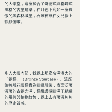
的大學堂，這座揉合了哥德式與都鐸式
風格的古堡建築，在月色下宛如一座孤
傲的黑森林城堡，石雕神獸在女兒牆上
靜默俯瞰。
步入大樓內部，我踩上那座名滿港大的
「銅梯」（Bronze Staircase）。這座
旋轉雕花樓梯實為鑄鐵所製，表面泛著
沉著的古銅光澤，梯級護欄鑄滿了精緻
的幾何與植物紋飾，踩上去有著沉甸甸
的歷史質感。