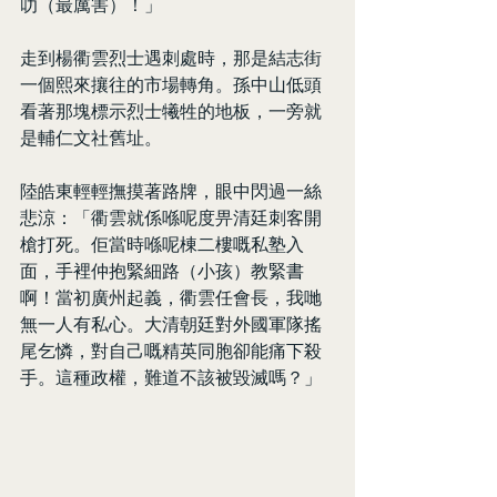
叻（最厲害）！」
走到楊衢雲烈士遇刺處時，那是結志街
一個熙來攘往的市場轉角。孫中山低頭
看著那塊標示烈士犧牲的地板，一旁就
是輔仁文社舊址。
陸皓東輕輕撫摸著路牌，眼中閃過一絲
悲涼：「衢雲就係喺呢度畀清廷刺客開
槍打死。佢當時喺呢棟二樓嘅私塾入
面，手裡仲抱緊細路（小孩）教緊書
啊！當初廣州起義，衢雲任會長，我哋
無一人有私心。大清朝廷對外國軍隊搖
尾乞憐，對自己嘅精英同胞卻能痛下殺
手。這種政權，難道不該被毀滅嗎？」