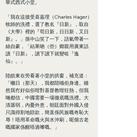
華式西式小堂。
「我在這接受喜嘉理（Charles Hager）
牧師的洗禮，選了教名『日新』，取自
《大學》裡的『苟日新，日日新，又日
新』。」孫中山笑了一下，語氣帶著一
絲自豪，「結果啲（些）鄉親用廣東話
讀『日新』，讀下讀下就變咗『逸
仙』。」
陸皓東在旁看著小堂的拱窗，補充道：
「嗰日（那天），我都陪喺佢身邊。雖
然我冇好似佢咁對基督教咁狂熱，但我
哋都信，中國需要一場徹底嘅洗禮。大
清孱弱，內憂外患，朝廷面對外國入侵
只識得割地賠款，簡直係民族嘅奇恥大
辱！唔用革命嘅火與水沖刷，呢個古老
嘅國家係醒唔過嚟嘅。」