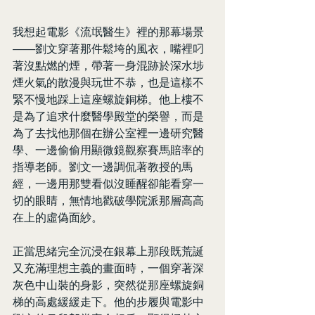
我想起電影《流氓醫生》裡的那幕場景
——劉文穿著那件鬆垮的風衣，嘴裡叼
著沒點燃的煙，帶著一身混跡於深水埗
煙火氣的散漫與玩世不恭，也是這樣不
緊不慢地踩上這座螺旋銅梯。他上樓不
是為了追求什麼醫學殿堂的榮譽，而是
為了去找他那個在辦公室裡一邊研究醫
學、一邊偷偷用顯微鏡觀察賽馬賠率的
指導老師。劉文一邊調侃著教授的馬
經，一邊用那雙看似沒睡醒卻能看穿一
切的眼睛，無情地戳破學院派那層高高
在上的虛偽面紗。
正當思緒完全沉浸在銀幕上那段既荒誕
又充滿理想主義的畫面時，一個穿著深
灰色中山裝的身影，突然從那座螺旋銅
梯的高處緩緩走下。他的步履與電影中