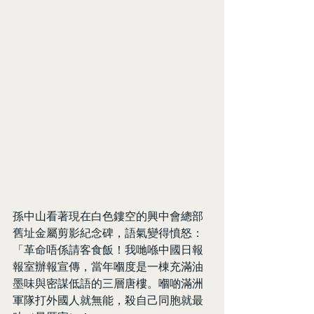
孫中山看著現在白色鏤空的興中會總部
舊址金屬剪影紀念碑，語氣變得憤怒：
「革命唔係請客食飯！我哋喺中國日報
報室辦報宣傳，當年嗰度是一棟充滿油
墨味與密謀低語的三層唐樓。嗰啲滿洲
軍隊打外國人就無能，殺自己同胞就最