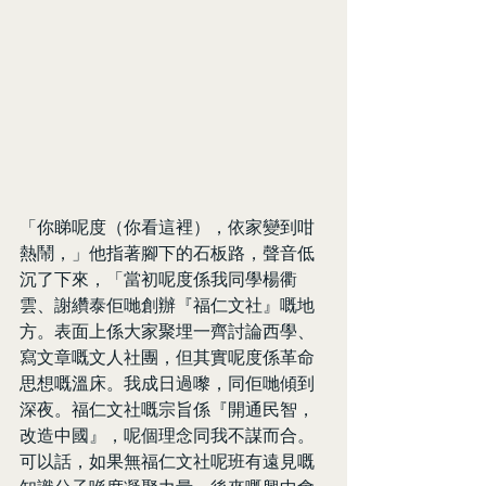
「你睇呢度（你看這裡），依家變到咁
熱鬧，」他指著腳下的石板路，聲音低
沉了下來，「當初呢度係我同學楊衢
雲、謝纘泰佢哋創辦『福仁文社』嘅地
方。表面上係大家聚埋一齊討論西學、
寫文章嘅文人社團，但其實呢度係革命
思想嘅溫床。我成日過嚟，同佢哋傾到
深夜。福仁文社嘅宗旨係『開通民智，
改造中國』，呢個理念同我不謀而合。
可以話，如果無福仁文社呢班有遠見嘅