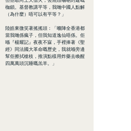
枷鎖。基督教講平等，我哋中國人點解
（為什麼）唔可以有平等？」
陸皓東微笑著搖搖頭：「嗰陣全香港都
當我哋係瘋子，但我知道逸仙唔係。佢
喺『楊耀記』夜夜不寐，手裡捧著《聖
經》同法國大革命嘅歷史，我就喺旁邊
幫佢擦拭槍枝，推演點樣用炸藥去喚醒
四萬萬頭沉睡嘅羔羊。」