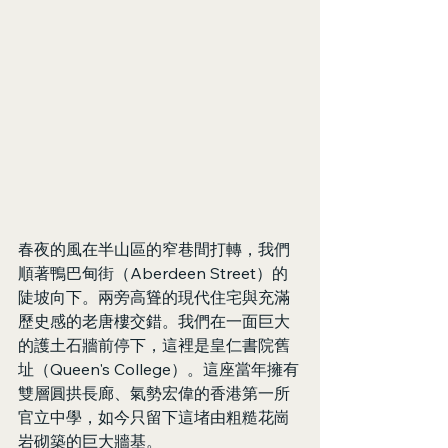
春夜的風在半山區的窄巷間打轉，我們
順著鴨巴甸街（Aberdeen Street）的
陡坡向下。兩旁高聳的現代住宅與充滿
歷史感的老唐樓交錯。我們在一面巨大
的護土石牆前停下，這裡是皇仁書院舊
址（Queen's College）。這座當年擁有
雙層圓拱長廊、氣勢宏偉的香港第一所
官立中學，如今只留下這堵由粗糙花崗
岩砌築的巨大牆基。