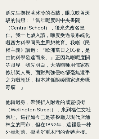
孫先生撫摸著冰冷的石牆，眼底映著斑
駁的街燈：「當年呢度叫中央書院
（Central School），後來先改名皇
仁。我十七歲入讀，喺度受過最系統化
嘅西方科學同民主思想教育。我喺《民
權主義》講過：『歐洲當日之民權，是
由於科學發達而來。』正因為喺呢度開
咗眼界，我先明白，大清嗰種用儒家教
條綁架人民、面對列強侵略卻毫無還手
之力嘅朝廷，根本就係阻礙國家進步嘅
毒瘤！」
他轉過身，帶我折入附近的威靈頓街
（Wellington Street），來到福仁文社
舊址。這裡如今已是茶餐廳與現代店舖
林立的鬧市，但在1892年，這裡是一棟
外牆剝落、掛著沉重木門的青磚唐樓。