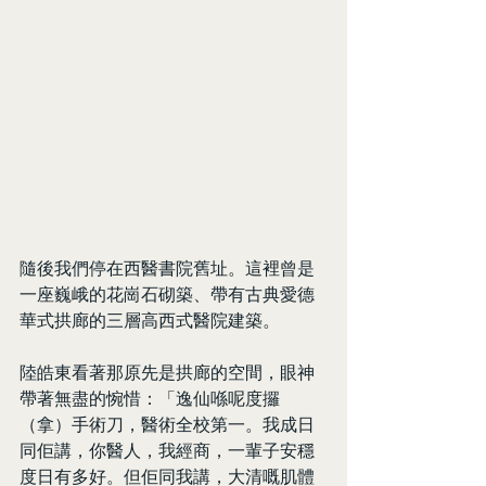
隨後我們停在西醫書院舊址。這裡曾是
一座巍峨的花崗石砌築、帶有古典愛德
華式拱廊的三層高西式醫院建築。
陸皓東看著那原先是拱廊的空間，眼神
帶著無盡的惋惜：「逸仙喺呢度攞
（拿）手術刀，醫術全校第一。我成日
同佢講，你醫人，我經商，一輩子安穩
度日有多好。但佢同我講，大清嘅肌體