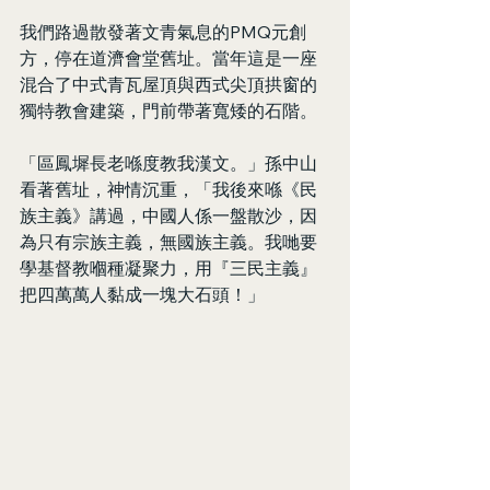
我們路過散發著文青氣息的PMQ元創
方，停在道濟會堂舊址。當年這是一座
混合了中式青瓦屋頂與西式尖頂拱窗的
獨特教會建築，門前帶著寬矮的石階。
「區鳳墀長老喺度教我漢文。」孫中山
看著舊址，神情沉重，「我後來喺《民
族主義》講過，中國人係一盤散沙，因
為只有宗族主義，無國族主義。我哋要
學基督教嗰種凝聚力，用『三民主義』
把四萬萬人黏成一塊大石頭！」