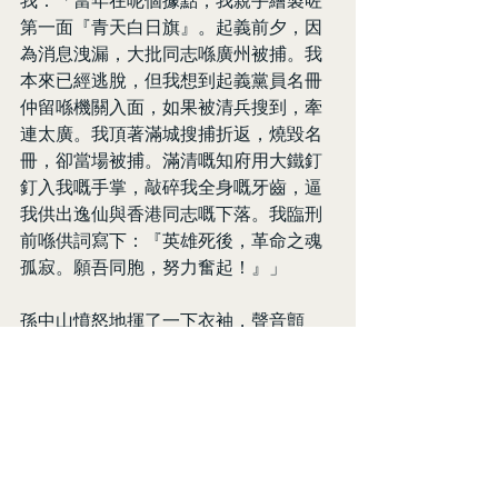
我：「當年在呢個據點，我親手繪製咗
第一面『青天白日旗』。起義前夕，因
為消息洩漏，大批同志喺廣州被捕。我
本來已經逃脫，但我想到起義黨員名冊
仲留喺機關入面，如果被清兵搜到，牽
連太廣。我頂著滿城搜捕折返，燒毀名
冊，卻當場被捕。滿清嘅知府用大鐵釘
釘入我嘅手掌，敲碎我全身嘅牙齒，逼
我供出逸仙與香港同志嘅下落。我臨刑
前喺供詞寫下：『英雄死後，革命之魂
孤寂。願吾同胞，努力奮起！』」
孫中山憤怒地揮了一下衣袖，聲音顫
抖：「清廷殺咗皓東，以為可以嚇退我
哋。但呢個據點，讓我真正從一個『上
書改革嘅書生』，變成『朝廷懸賞通緝
嘅革命犯』！皓東用鮮血幫我洗禮咗呢
條革命之路！」