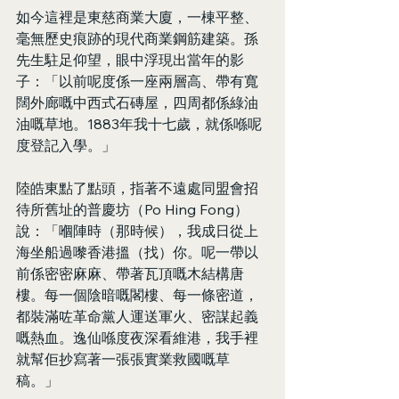
如今這裡是東慈商業大廈，一棟平整、
毫無歷史痕跡的現代商業鋼筋建築。孫
先生駐足仰望，眼中浮現出當年的影
子：「以前呢度係一座兩層高、帶有寬
闊外廊嘅中西式石磚屋，四周都係綠油
油嘅草地。1883年我十七歲，就係喺呢
度登記入學。」
陸皓東點了點頭，指著不遠處同盟會招
待所舊址的普慶坊（Po Hing Fong）
說：「嗰陣時（那時候），我成日從上
海坐船過嚟香港搵（找）你。呢一帶以
前係密密麻麻、帶著瓦頂嘅木結構唐
樓。每一個陰暗嘅閣樓、每一條密道，
都裝滿咗革命黨人運送軍火、密謀起義
嘅熱血。逸仙喺度夜深看維港，我手裡
就幫佢抄寫著一張張實業救國嘅草
稿。」