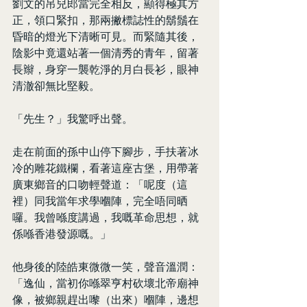
劉文的吊兒郎當完全相反，顯得極其方
正，領口緊扣，那兩撇標誌性的鬍鬚在
昏暗的燈光下清晰可見。而緊隨其後，
陰影中竟還站著一個清秀的青年，留著
長辮，身穿一襲乾淨的月白長衫，眼神
清澈卻無比堅毅。
「先生？」我驚呼出聲。
走在前面的孫中山停下腳步，手扶著冰
冷的雕花鐵欄，看著這座古堡，用帶著
廣東鄉音的口吻輕聲道：「呢度（這
裡）同我當年求學嗰陣，完全唔同晒
囉。我曾喺度講過，我嘅革命思想，就
係喺香港發源嘅。」
他身後的陸皓東微微一笑，聲音溫潤：
「逸仙，當初你喺翠亨村砍壞北帝廟神
像，被鄉親趕出嚟（出來）嗰陣，邊想