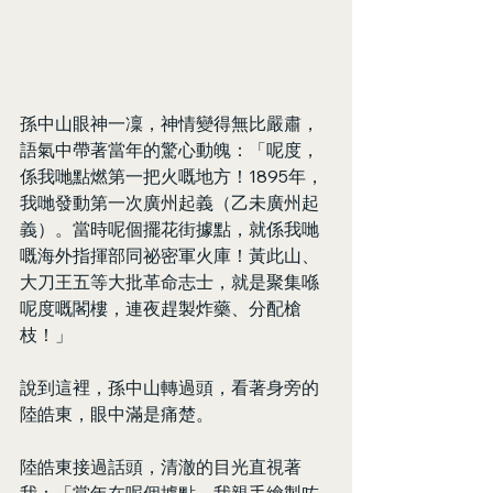
孫中山眼神一凜，神情變得無比嚴肅，
語氣中帶著當年的驚心動魄：「呢度，
係我哋點燃第一把火嘅地方！1895年，
我哋發動第一次廣州起義（乙未廣州起
義）。當時呢個擺花街據點，就係我哋
嘅海外指揮部同祕密軍火庫！黃此山、
大刀王五等大批革命志士，就是聚集喺
呢度嘅閣樓，連夜趕製炸藥、分配槍
枝！」
說到這裡，孫中山轉過頭，看著身旁的
陸皓東，眼中滿是痛楚。
陸皓東接過話頭，清澈的目光直視著