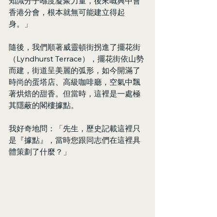
知識分子喺度凝聚力量，後來嘅興中會
香港分會，根本就無可能建立得起
身。」
隨後，我們順著威靈頓街拐進了擺花街
（Lyndhurst Terrace），擺花街依山勢
而建，街道呈美麗的弧形，如今開滿了
時尚的蛋塔店、高級咖啡廳，空氣中飄
著烘焙的甜香。但當時，這裡是一處極
其隱蔽的閣樓據點。
我好奇地問：「先生，歷史記載這裡只
是『據點』，當時您跟同志們在這裡具
體策劃了什麼？」