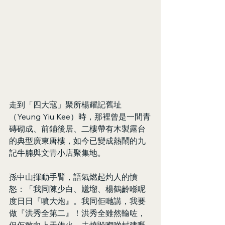
走到「四大寇」聚所楊耀記舊址
（Yeung Yiu Kee）時，那裡曾是一間青
磚砌成、前鋪後居、二樓帶有木製露台
的典型廣東唐樓，如今已變成熱鬧的九
記牛腩與文青小店聚集地。
孫中山揮動手臂，語氣燃起灼人的憤
怒：「我同陳少白、尲塯、楊鶴齡喺呢
度日日『噴大炮』。我同佢哋講，我要
做『洪秀全第二』！洪秀全雖然輸咗，
但佢敢向上天借火，去燒毀嗰啲封建嘅