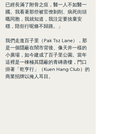
已經長滿了附骨之疽，醫一人不如醫一
國。我看著那些被官僚剝削、病死街頭
嘅同胞，我就知道，我注定要捨棄安
穩，陪佢行呢條不歸路。」
我們走進百子里（Pak Tsz Lane），那
是一個隱蔽在鬧市背後、像天井一樣的
小廣場，如今建成了百子里公園。當年
這裡是一棟極其隱蔽的青磚唐樓，門口
掛著「乾亨行」（Kuen Hang Club）的
商業招牌以掩人耳目。