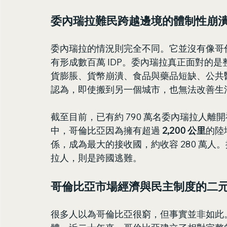
委內瑞拉難民跨越邊境的體制性崩
委內瑞拉的情況則完全不同。它並沒有像哥
有形成數百萬 IDP。委內瑞拉真正面對的
貨膨脹、貨幣崩潰、食品與藥品短缺、公共
認為，即使搬到另一個城市，也無法改善生
截至目前，已有約 790 萬名委內瑞拉人
中，哥倫比亞因為擁有超過 
2,200 公里
的陸
係，成為最大的接收國，約收容 280 萬人
拉人，則是跨國逃難。
哥倫比亞市場經濟與民主制度的二
很多人以為哥倫比亞很窮，但事實並非如此