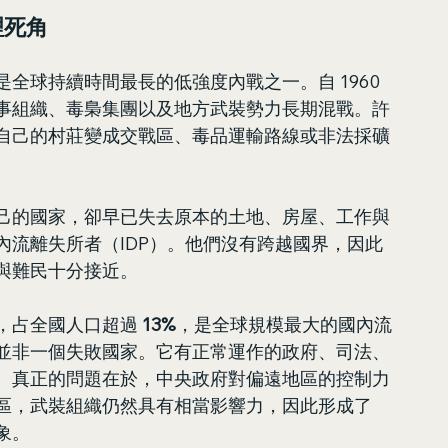
理死角
全球持續時間最長的低強度內戰之一。自 1960 
事組織、毒梟集團以及地方武裝勢力長期混戰。許
自己的村莊變成交戰區、毒品運輸路線或非法採礦
己的國家，卻早已失去原本的土地、房屋、工作與
內流離失所者（IDP）。他們沒有跨越國界，因此
與難民十分接近。
P，占全國人口超過 
13%
，是全球規模最大的國內流
並非一個失敗國家。它有正常運作的政府、司法、
。真正的問題在於，中央政府對偏遠地區的控制力
區，武裝組織仍然具有相當影響力，因此形成了
象。