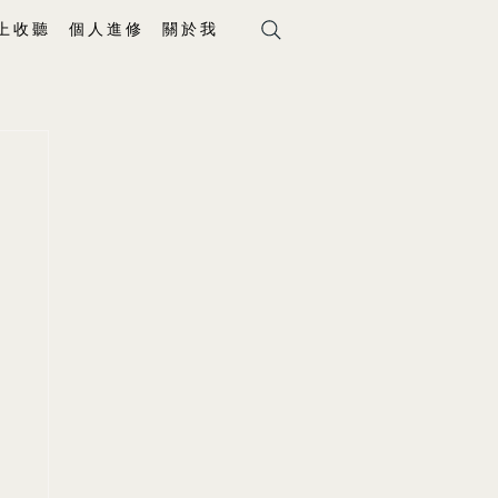
上 收 聽
個 人 進 修
關 於 我