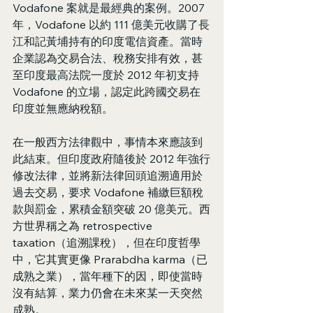
Vodafone 案就是最經典的案例。2007 
年，Vodafone 以約 111 億美元收購了長
江和記黃埔持有的印度電信資產。當時
企業認為交易合法、稅務安排有效，甚
至印度最高法院一度於 2012 年初支持 
Vodafone 的立場，認定此跨國交易在
印度並無應納稅額。
在一般西方法律觀中，事情本來應該到
此結束。但印度政府隨後於 2012 年強行
修改法律，並將新法律回頭追溯適用於
過去交易，要求 Vodafone 補繳巨額稅
款與罰金，累積金額突破 20 億美元。西
方世界稱之為 retrospective 
taxation（追溯課稅），但在印度哲學
中，它其實更像 Prarabdha karma（已
成熟之業），當年種下的因，即使當時
沒有結算，業力仍會在未來某一天突然
成熟。