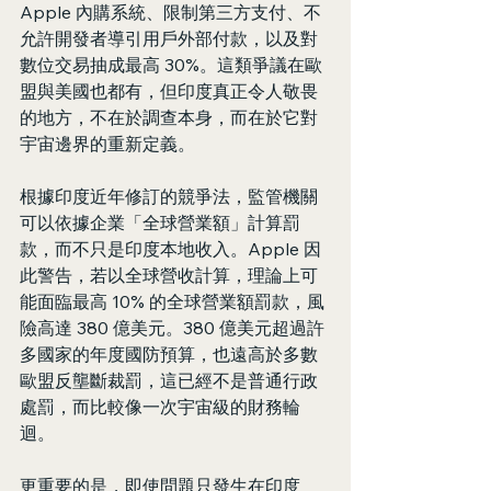
Apple 內購系統、限制第三方支付、不
允許開發者導引用戶外部付款，以及對
數位交易抽成最高 30%。這類爭議在歐
盟與美國也都有，但印度真正令人敬畏
的地方，不在於調查本身，而在於它對
宇宙邊界的重新定義。
根據印度近年修訂的競爭法，監管機關
可以依據企業「全球營業額」計算罰
款，而不只是印度本地收入。Apple 因
此警告，若以全球營收計算，理論上可
能面臨最高 10% 的全球營業額罰款，風
險高達 380 億美元。380 億美元超過許
多國家的年度國防預算，也遠高於多數
歐盟反壟斷裁罰，這已經不是普通行政
處罰，而比較像一次宇宙級的財務輪
迴。
更重要的是，即使問題只發生在印度 