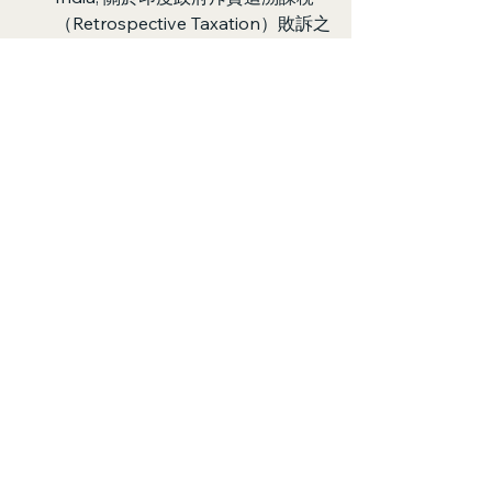
（Retrospective Taxation）敗訴之
國際仲裁終審判決書。
Supreme Court of India (2012-
01):
 Vodafone International 
Holdings BV v. Union of India, 關
於 2012 年初印度最高法院判定 111 
億美元跨國收購案在印度免稅之原
始判決歷史記錄。
Apple Inc. Legal Filings to CCI & 
Financial Risk Statements (2025-
2026):
 證實 Apple 針對全球營收計
罰提出「過度與違憲」抗辯，並提
出理論上面臨最高 380 億美元罰款
風險之聲明。
World Bank / Government of 
India Census Data (2025-
2026):
 提供印度人口突破 14 億、全
球第一大人口國與中產階級消費力