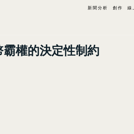
新 聞 分 析
創 作
線 
幣霸權的決定性制約