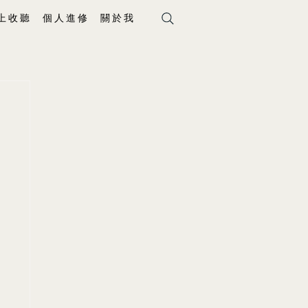
上 收 聽
個 人 進 修
關 於 我