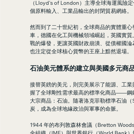
（Lloyd's of London）主導全球
個原料輸入、工業品輸出的封閉貿易網絡。
然而到了二十世紀初，全球商品的實體重心
車，德國在化工與機械領域崛起，英國實質
戰的爆發，更讓英國財政崩潰、從債權國淪
也注定從全球核心貨幣的王座上黯然退場。
石油美元體系的建立與美國多元商
接替英鎊的美元，則完美展示了能源、工業
握了全球剛性需求最高的標準化商品——鋼
大宗商品：石油。隨著洛克菲勒標準石油（Sta
炭，成為全球地緣政治與軍事的命脈。
1944 年的布列敦森林會議（Bretton Wo
金組織（IMF）與世界銀行（World Ba