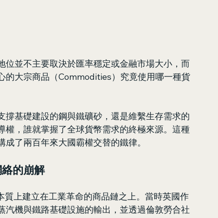
地位並不主要取決於匯率穩定或金融市場大小，而
大宗商品（Commodities）究竟使用哪一種貨
支撐基礎建設的鋼與鐵礦砂，還是維繫生存需求的
導權，誰就掌握了全球貨幣需求的終極來源。這種
構成了兩百年來大國霸權交替的鐵律。
網絡的崩解
的霸權，本質上建立在工業革命的商品鏈之上。當時英國作
蒸汽機與鐵路基礎設施的輸出，並透過倫敦勞合社