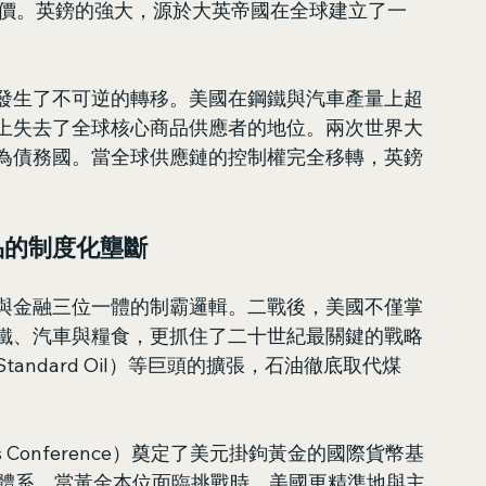
海運風險定價。英鎊的強大，源於大英帝國在全球建立了一
發生了不可逆的轉移。美國在鋼鐵與汽車產量上超
上失去了全球核心商品供應者的地位。兩次世界大
為債務國。當全球供應鏈的控制權完全移轉，英鎊
品的制度化壟斷
與金融三位一體的制霸邏輯。二戰後，美國不僅掌
鐵、汽車與糧食，更抓住了二十世紀最關鍵的戰略
ndard Oil）等巨頭的擴張，石油徹底取代煤
ods Conference）奠定了美元掛鉤黃金的國際貨幣基
nk）體系。當黃金本位面臨挑戰時，美國更精準地與主