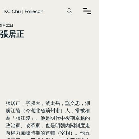
KC Chu | Poliecon
5月22日
張居正
張居正，字叔大，號太岳，諡文忠，湖
廣江陵（今湖北省荊州市）人，常被稱
為「張江陵」。他是明代中後期卓越的
政治家、改革家，也是明朝內閣制度走
向權力巔峰時期的首輔（宰相）。他五