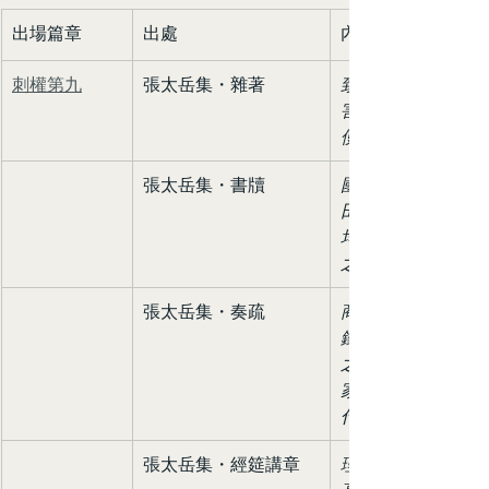
出場篇章
出處
內容
刺權第九
張太岳集・雜著
致理之要，莫先於
害。今天下之豪強
使朝廷之令不能行
張太岳集・書牘
國家爵祿之設，所
田宅，此乃名正言
均輸、平準與鹽鐵
之宏觀調配。這套
張太岳集・奏疏
商賈之肆，不可聽
鐵，則地方豪強與
之財富。到那時，
家拿什麼去維持百
什麼去發動軍隊抵
張太岳集・經筵講章
理財之法，在於度