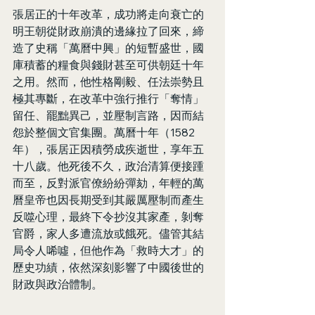
張居正的十年改革，成功將走向衰亡的
明王朝從財政崩潰的邊緣拉了回來，締
造了史稱「萬曆中興」的短暫盛世，國
庫積蓄的糧食與錢財甚至可供朝廷十年
之用。然而，他性格剛毅、任法崇勢且
極其專斷，在改革中強行推行「奪情」
留任、罷黜異己，並壓制言路，因而結
怨於整個文官集團。萬曆十年（1582
年），張居正因積勞成疾逝世，享年五
十八歲。他死後不久，政治清算便接踵
而至，反對派官僚紛紛彈劾，年輕的萬
曆皇帝也因長期受到其嚴厲壓制而產生
反噬心理，最終下令抄沒其家產，剝奪
官爵，家人多遭流放或餓死。儘管其結
局令人唏噓，但他作為「救時大才」的
歷史功績，依然深刻影響了中國後世的
財政與政治體制。