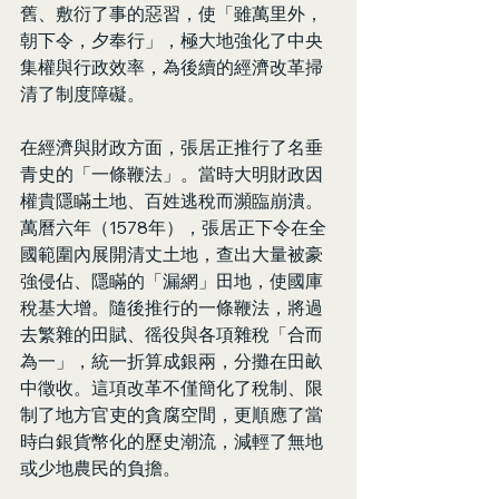
舊、敷衍了事的惡習，使「雖萬里外，
朝下令，夕奉行」，極大地強化了中央
集權與行政效率，為後續的經濟改革掃
清了制度障礙。
在經濟與財政方面，張居正推行了名垂
青史的「一條鞭法」。當時大明財政因
權貴隱瞞土地、百姓逃稅而瀕臨崩潰。
萬曆六年（1578年），張居正下令在全
國範圍內展開清丈土地，查出大量被豪
強侵佔、隱瞞的「漏網」田地，使國庫
稅基大增。隨後推行的一條鞭法，將過
去繁雜的田賦、徭役與各項雜稅「合而
為一」，統一折算成銀兩，分攤在田畝
中徵收。這項改革不僅簡化了稅制、限
制了地方官吏的貪腐空間，更順應了當
時白銀貨幣化的歷史潮流，減輕了無地
或少地農民的負擔。