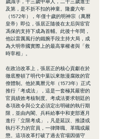
歲識字，十三歲中舉人，二十三歲進士
及第，是不折不扣的神童。隆慶六年
（1572年），年僅十歲的明神宗（萬曆
皇帝）即位，張居正隨後在太后與宦官
馮保的支持下成為首輔。此後十年間，
他以雷厲風行的鐵腕手段主持大局，成
為大明帝國實際上的最高掌權者與「救
時宰相」。
在政治改革上，張居正的核心貢獻在於
徹底整頓了明代中葉以來散漫腐敗的官
僚體制。他於萬曆元年（1573年）正式
推行「考成法」，這是一套極其嚴密的
官員績效考核制度。考成法要求朝廷的
各項政令與公文必須定出明確的執行期
限，並由內閣、兵科給事中和吏部逐月
進行「立限考成」，凡是延誤、推諉或
執行不力的官員，一律降職、革職或嚴
懲。這項改革打破了過去官場因循守