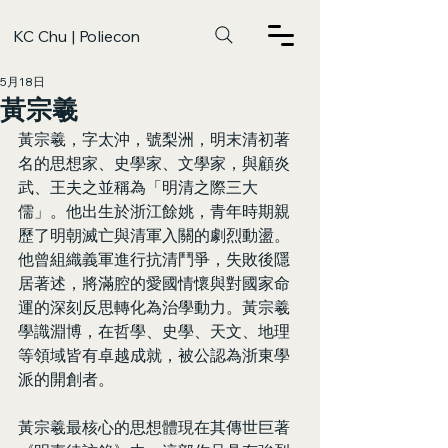
KC Chu | Poliecon
5月18日
黃宗羲
黃宗羲，字太沖，號梨洲，明末清初著
名的思想家、史學家、文學家，與顧炎
武、王夫之並稱為「明清之際三大
儒」。他出生於浙江餘姚，青年時期親
歷了明朝滅亡與清軍入關的劇烈動盪。
他曾組織義軍進行抗清鬥爭，失敗後隱
居著述，將滿腔的愛國情懷與對國家命
運的深刻反思轉化為治學動力。黃宗羲
學識淵博，在哲學、史學、天文、地理
等領域皆有卓越成就，被公認為浙東學
派的開創者。
黃宗羲最核心的思想體現在其傳世巨著