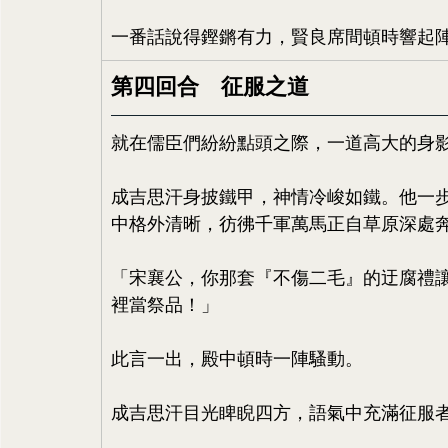
一番話說得鏗鏘有力，賢良席間頓時響起
第四回合　征服之道
就在儒臣們紛紛點頭之際，一道高大的身
成吉思汗身披鐵甲，神情冷峻如鐵。他一
中格外清晰，彷彿千軍萬馬正自草原深處
「宋襄公，你那套『不傷二毛』的迂腐禮
裡當祭品！」
此言一出，殿中頓時一陣騷動。
成吉思汗目光睥睨四方，語氣中充滿征服