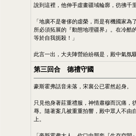
說到這裡，他伸手虛畫疆域輪廓，彷彿千
「地廣不是奢侈的虛榮，而是有機國家為
所必須拓展的『動態地理疆界』。在冷酷
等於自我扼殺！」
此言一出，大夫陣營紛紛稱是，殿中氣氛
第三回合　德禮守國
豪斯霍弗話音未落，宋襄公已霍然起身。
只見他身著莊重禮服，神情肅穆而沉痛，
辱。隨著案几被重重拍響，殿中眾人不由
上。
「豪斯霍弗大人，你口中那套『生存空間