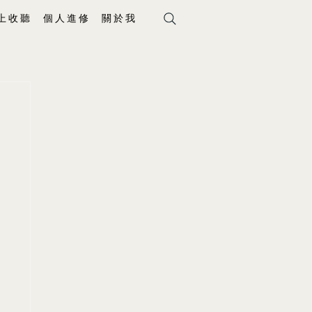
上 收 聽
個 人 進 修
關 於 我