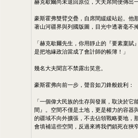
赫克歇爾尚未退回原位，大夫席間便傳出
豪斯霍弗雙臂交疊，自席間緩緩站起。他
著山河疆界與列國版圖，目光中透著毫不
「赫克歇爾先生，你用靜止的『要素稟賦
是把地緣政治當成了會計師的帳簿！」
幾名大夫聞言不禁露出笑意。
豪斯霍弗向前一步，聲音如刀鋒般銳利：
「一個偉大民族的生存與發展，取決於它
間』。空間不僅是土地，更是權力的容器
的疆域不向外擴張，不去佔領戰略要地，
會填補這些空間，反過來將我們鎖死在狹