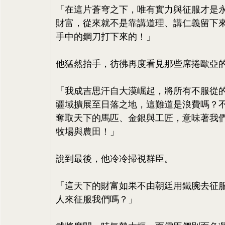
「在這片蒼穹之下，唯有實力與征服才是
財富，從來就不是靠講道理、講仁義留下
手中的鋼刀打下來的！」
他猛然抬手，彷彿再度看見那些席捲歐亞
「我成吉思汗自大漠崛起，將所有不服從
疆域擴展至日落之地，這難道是浪費嗎？
奪取天下的馬匹、金銀與工匠，意味著我
牧場與農田！」
說到最後，他冷冷掃視群臣。
「這天下的財富如果不由朝廷用鐵腕去征
人來征服我們嗎？」