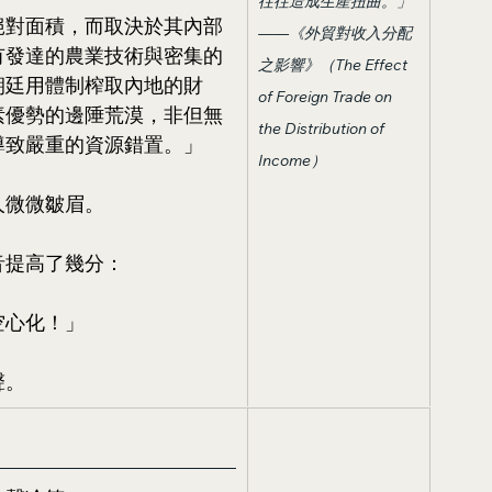
往往造成生產扭曲。」
絕對面積，而取決於其內部
——《外貿對收入分配
有發達的農業技術與密集的
之影響》（The Effect 
朝廷用體制榨取內地的財
of Foreign Trade on 
素優勢的邊陲荒漠，非但無
the Distribution of 
導致嚴重的資源錯置。」
Income）
人微微皺眉。
音提高了幾分：
空心化！」
聲。