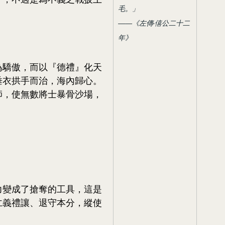
毛。」
——《左傳·僖公二十二
年》
為驕傲，而以『德禮』化天
垂衣拱手而治，海內歸心。
師，使無數將士暴骨沙場，
力變成了搶奪的工具，這是
仁義禮讓、退守本分，縱使