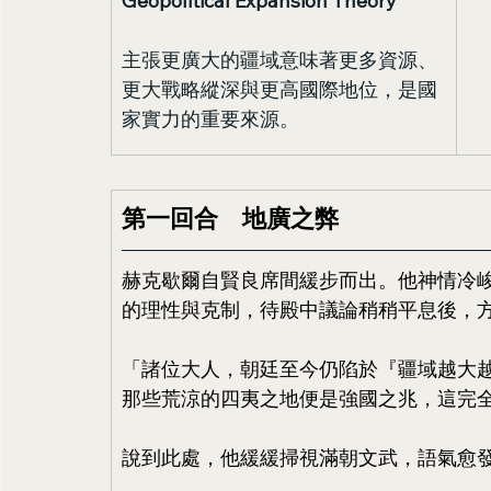
Geopolitical Expansion Theory
主張更廣大的疆域意味著更多資源、
更大戰略縱深與更高國際地位，是國
家實力的重要來源。
第一回合　地廣之弊
赫克歇爾自賢良席間緩步而出。他神情冷
的理性與克制，待殿中議論稍稍平息後，
「諸位大人，朝廷至今仍陷於『疆域越大
那些荒涼的四夷之地便是強國之兆，這完
說到此處，他緩緩掃視滿朝文武，語氣愈