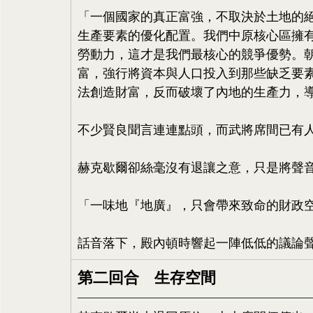
「一個國家的真正富強，不取決於土地的
生產要素的優化配置。我們中原核心區擁
勞動力，這才是我們最核心的競爭優勢。
富，強行將資本與人口投入到那些缺乏要
法創造財富，反而破壞了內地的生產力，
不少賢良聞言連連點頭，而武將席間已有
赫克歇爾卻絲毫沒有退讓之意，只是將聲
「一味地『地廣』，只會帶來致命的財政
話音落下，殿內頓時響起一陣低低的議論
第二回合　生存空間