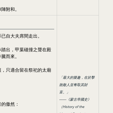
陣陣附和。
影已自大夫席間走出。
步踏出，甲葉碰撞之聲在殿
奔騰而來。
讓，只適合留在祭祀的太廟
「最大的樂趣，在於擊
敗敵人並奪取其財
富。」
——《蒙古帝國史》
者的傲然：
（History of the 