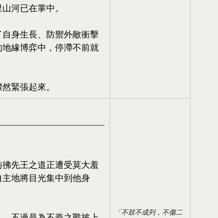
里山河已在掌中。
了自身生長、防禦外敵衝擊
的地緣博弈中，停滯不前就
驟然緊張起來。
彷彿先王之道正遭受莫大羞
自主地將目光集中到他身
「不鼓不成列，不傷二
』，不過是為不義之戰披上