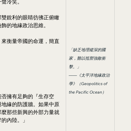
一聲冷笑。
那雙銳利的眼睛彷彿正俯瞰
掩飾的地緣政治思維。
』來衡量帝國的命運，簡直
「缺乏地理縱深的國
家，難以抵禦強敵衝
擊。」
——《太平洋地緣政治
學》（Geopolitics of 
the Pacific Ocean）
能否擁有足夠的『生存空
與地緣的防護牆。如果中原
那麼那些新興的外部力量就
窄的內陸。」