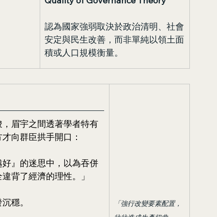
Quality of Governance Theory
認為國家強弱取決於政治清明、社會
安定與民生改善，而非單純以領土面
積或人口規模衡量。
峻，眉宇之間透著學者特有
方才向群臣拱手開口：
越好』的迷思中，以為吞併
全違背了經濟的理性。」
發沉穩。
「強行改變要素配置，