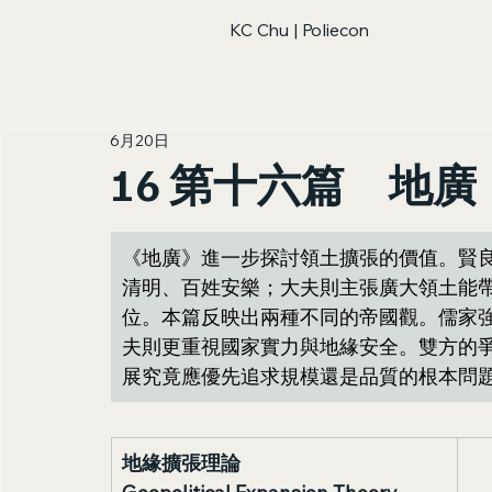
KC Chu | Poliecon
6月20日
16 第十六篇 地廣
《地廣》進一步探討領土擴張的價值。賢
清明、百姓安樂；大夫則主張廣大領土能
位。本篇反映出兩種不同的帝國觀。儒家
夫則更重視國家實力與地緣安全。雙方的
展究竟應優先追求規模還是品質的根本問
地緣擴張理論 