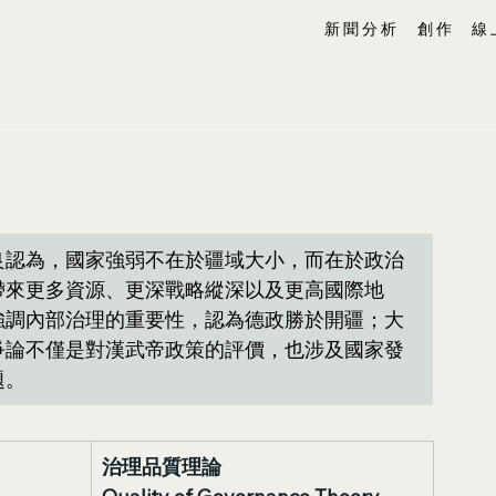
新 聞 分 析
創 作
線 
良認為，國家強弱不在於疆域大小，而在於政治
帶來更多資源、更深戰略縱深以及更高國際地
強調內部治理的重要性，認為德政勝於開疆；大
爭論不僅是對漢武帝政策的評價，也涉及國家發
題。
治理品質理論 