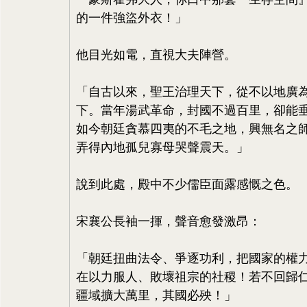
的一件強盜外衣！」
他目光如電，直視大夫陣營。
「自古以來，聖王治理天下，從不以地廣
下。當年湯武革命，封國不過百里，卻能
如今朝廷貪慕四夷的不毛之地，興無名之
弄得內地孤兒寡母哭聲震天。」
說到此處，殿中不少儒臣面露感慨之色。
宋襄公長袖一揮，聲音愈發激昂：
「朝廷扭曲法令、爭逐功利，把國家的權
在以力服人、敗壞祖宗的社稷！若不回歸
疆域擴大萬里，其國必殃！」