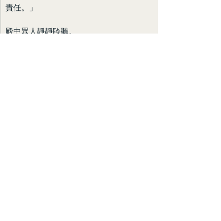
責任。」
殿中眾人靜靜聆聽。
劉恆繼續說道：
「家庭奉養父母，仍然是社會的根本；而朝廷的責任，
則是在那些家庭無力承擔時伸出援手。國家提供最低限
度的保障，家庭維持最重要的倫理責任，兩者缺一不
可。」
說到最後，他緩緩收回按在玉璽上的手。
「治理天下，從來不是在兩個極端之間選擇其一，而是
在現實中找到平衡。無論是家庭養老還是國家救助，本
質上都是維持天下秩序的方法。若只執著於其中一端，
而看不見整體大局，終究只是空談。」
話音落下，大殿陷入沉寂。