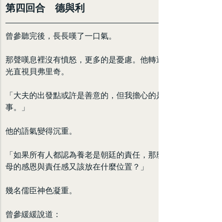
第四回合　德與利
曾參聽完後，長長嘆了一口氣。
那聲嘆息裡沒有憤怒，更多的是憂慮。他轉過身來，目
光直視貝弗里奇。
「大夫的出發點或許是善意的，但我擔心的是另一件
事。」
他的語氣變得沉重。
「如果所有人都認為養老是朝廷的責任，那麼子女對父
母的感恩與責任感又該放在什麼位置？」
幾名儒臣神色凝重。
曾參緩緩說道：