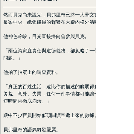
然而貝克尚未說完，貝弗里奇已將一大疊文書重重放到
長案中央。紙張碰撞的聲響在大殿內格外清晰。
他神色冷峻，目光直接掃向曾參與貝克。
「兩位談家庭責任與道德義務，卻忽略了一個最現實的
問題。」
他拍了拍案上的調查資料。
「真正的百姓生活，遠比你們描述的脆弱得多。疾病、
災荒、意外、失業，任何一件事情都可能讓一個家庭在
短時間內徹底崩潰。」
殿中不少官員開始低頭閱讀呈遞上來的數據。
貝弗里奇的語氣愈發嚴厲。