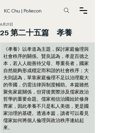
KC Chu | Poliecon
6月21日
25 第二十五篇 孝養
《孝養》以孝道為主題，探討家庭倫理與
社會秩序的關係。賢良認為，孝是百德之
本，若人人能善待父母、尊重長者，國家
自然能夠形成穩定而和諧的社會秩序；大
夫則認為，單靠家庭倫理不足以治理龐大
的帝國，仍需法律與制度輔助。本篇雖然
聚焦家庭關係，但背後實際涉及儒家政治
哲學的重要命題。儒家相信治國始於修身
齊家，因此孝養不只是私人美德，更是國
家治理的基礎。透過本篇，讀者可以看見
儒家如何將個人倫理與政治秩序連結起
來。