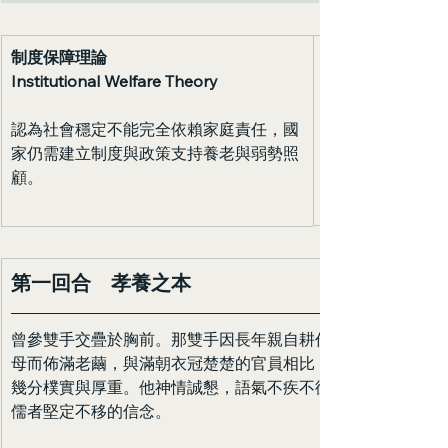
制度保障理論 
Institutional Welfare Theory
認為社會穩定不能完全依賴家庭責任，國
家仍需建立制度與政策支持養老與弱勢照
顧。
第一回合　孝養之本
曾參雙手交疊於胸前。那雙手因長年親自耕作、侍奉父
母而佈滿老繭，與滿朝衣冠楚楚的官員相比，反倒多了
幾分樸實與厚重。他神情誠懇，語氣不疾不徐，卻帶著
儒者堅定不移的信念。