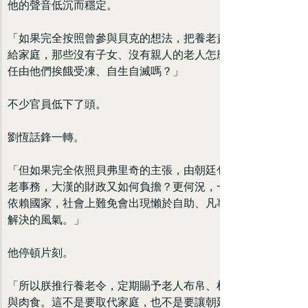
他的聲音低沉而穩定。
「如果完全按照曾參與貝克的想法，把養老責任全部交
給家庭，那些沒有子女、沒有親人的老人怎麼辦？難道
任由他們挨餓受凍、自生自滅嗎？」
不少官員低下了頭。
劉恆話鋒一轉。
「但如果完全依照貝弗里奇的主張，由朝廷包辦一切養
老事務，大漢的財政又如何負擔？更何況，一旦人人都
依賴國家，社會上難免會出現懶於自助、凡事等待朝廷
解決的風氣。」
他停頓片刻。
「所以朕推行養老令，定期賜予老人布帛、棉絮、米糧
與肉食。這不是要取代家庭，也不是要讓朝廷承擔一切