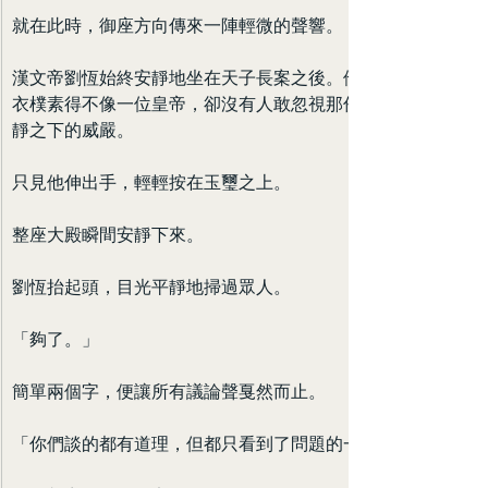
就在此時，御座方向傳來一陣輕微的聲響。
漢文帝劉恆始終安靜地坐在天子長案之後。他身上的綈
衣樸素得不像一位皇帝，卻沒有人敢忽視那份隱藏在平
靜之下的威嚴。
只見他伸出手，輕輕按在玉璽之上。
整座大殿瞬間安靜下來。
劉恆抬起頭，目光平靜地掃過眾人。
「夠了。」
簡單兩個字，便讓所有議論聲戛然而止。
「你們談的都有道理，但都只看到了問題的一面。」