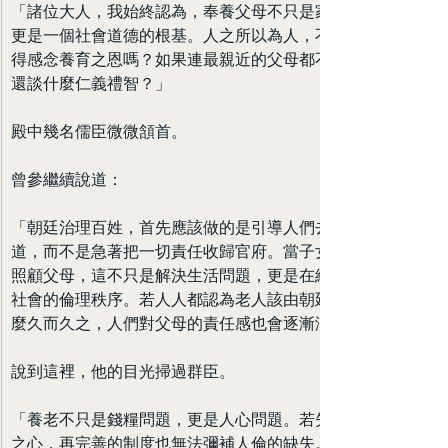
「諸位大人，我始終認為，奉養父母不只是家庭責任，
更是一個社會道德的根基。人之所以為人，不正在於懂
得感念養育之恩嗎？如果連最親近的父母都不願照顧，
還談什麼仁義禮智？」
殿中幾名儒臣微微頷首。
曾參繼續說道：
「朝廷治理百姓，首先應該做的是引導人們去實踐孝
道，而不是急著把一切責任收歸官府。當子女願意親自
照顧父母，這不只是解決生活問題，更是在維繫家庭與
社會的倫理秩序。若人人都認為老人該由朝廷負責，那
麼久而久之，人們對父母的責任感也會逐漸淡薄。」
說到這裡，他的目光掃過群臣。
「養老不只是錢糧問題，更是人心問題。若失去了孝養
之心，再完善的制度也無法彌補人倫的缺失。」