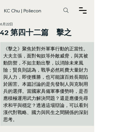
KC Chu | Poliecon
6月22日
42 第四十二篇 擊之
《擊之》聚焦於對外軍事行動的正當性。
大夫主張，面對匈奴等外敵威脅，與其被
動防禦，不如主動出擊，以消除未來風
險；賢良則認為，戰爭必然耗費大量財力
與人力，即使獲勝，也可能讓百姓長期陷
於困苦。本篇討論的是先發制人與克制用
兵的選擇。當國家具備軍事優勢時，是否
應積極運用武力解決問題？還是應優先尋
求和平與穩定？透過這場辯論，可以看到
漢代對戰略、國力與民生之間關係的深刻
思考。