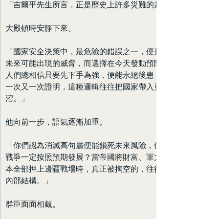
「吉爾平先生所言，正是歷史上許多災難的起點。」
大殿頓時安靜下來。
「國家安全決策中，最危險的錯誤之一，便是因為恐懼
未來可能出現的威脅，而選擇在今天發動預防性戰爭。
人們總相信只要先下手為強，便能永絕後患；然而歷史
一次又一次證明，這種邏輯往往把國家帶入更深的泥
沼。」
他向前一步，語氣逐漸加重。
「你們認為消滅高句麗便能鎖死未來風險，但誰能保證
戰爭一定按照預期發展？當帝國將財富、軍力與政治資
本全部押上邊疆戰場時，真正被掏空的，往往是國家的
內部結構。」
群臣面面相覷。