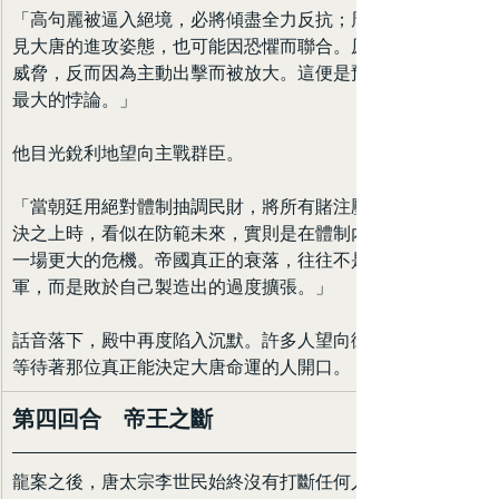
「高句麗被逼入絕境，必將傾盡全力反抗；周邊部族看
見大唐的進攻姿態，也可能因恐懼而聯合。原本可控的
威脅，反而因為主動出擊而被放大。這便是預防性戰爭
最大的悖論。」
他目光銳利地望向主戰群臣。
「當朝廷用絕對體制抽調民財，將所有賭注壓在軍事解
決之上時，看似在防範未來，實則是在體制內部培養另
一場更大的危機。帝國真正的衰落，往往不是敗於敵
軍，而是敗於自己製造出的過度擴張。」
話音落下，殿中再度陷入沉默。許多人望向御座方向，
等待著那位真正能決定大唐命運的人開口。
第四回合　帝王之斷
龍案之後，唐太宗李世民始終沒有打斷任何人。