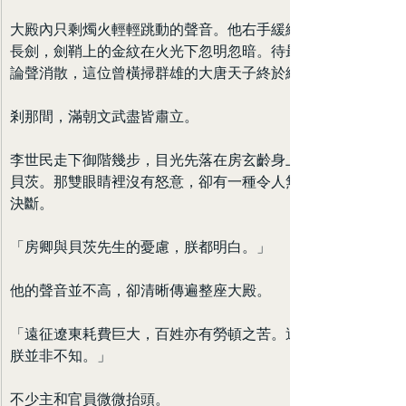
大殿內只剩燭火輕輕跳動的聲音。他右手緩緩撫過案前
長劍，劍鞘上的金紋在火光下忽明忽暗。待最後一絲議
論聲消散，這位曾橫掃群雄的大唐天子終於緩緩起身。
剎那間，滿朝文武盡皆肅立。
李世民走下御階幾步，目光先落在房玄齡身上，又轉向
貝茨。那雙眼睛裡沒有怒意，卻有一種令人無法違逆的
決斷。
「房卿與貝茨先生的憂慮，朕都明白。」
他的聲音並不高，卻清晰傳遍整座大殿。
「遠征遼東耗費巨大，百姓亦有勞頓之苦。這些道理，
朕並非不知。」
不少主和官員微微抬頭。