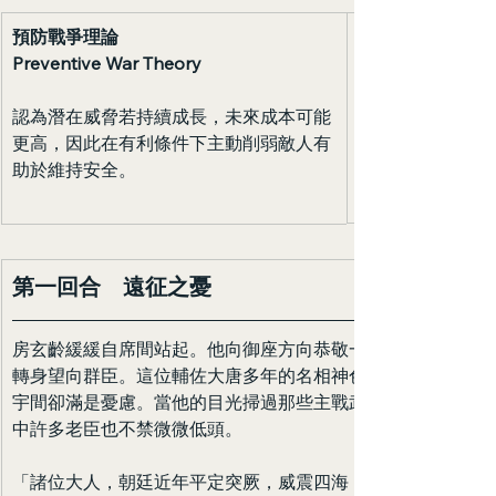
預防戰爭理論 
Preventive War Theory
認為潛在威脅若持續成長，未來成本可能
更高，因此在有利條件下主動削弱敵人有
助於維持安全。
第一回合　遠征之憂
房玄齡緩緩自席間站起。他向御座方向恭敬一揖，隨後
轉身望向群臣。這位輔佐大唐多年的名相神色清癯，眉
宇間卻滿是憂慮。當他的目光掃過那些主戰武將時，殿
中許多老臣也不禁微微低頭。
「諸位大人，朝廷近年平定突厥，威震四海，天下方得