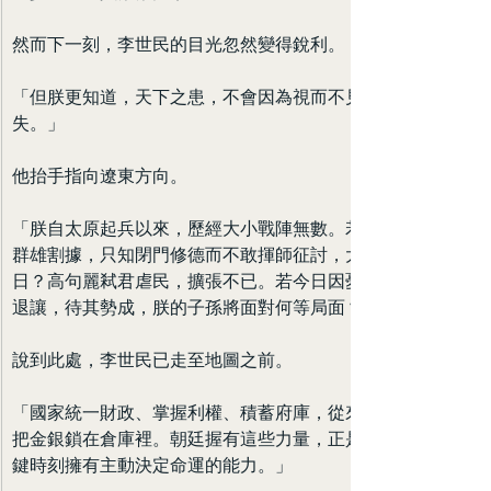
然而下一刻，李世民的目光忽然變得銳利。
「但朕更知道，天下之患，不會因為視而不見便自行消
失。」
他抬手指向遼東方向。
「朕自太原起兵以來，歷經大小戰陣無數。若當年面對
群雄割據，只知閉門修德而不敢揮師征討，大唐可有今
日？高句麗弒君虐民，擴張不已。若今日因憂慮代價而
退讓，待其勢成，朕的子孫將面對何等局面？」
說到此處，李世民已走至地圖之前。
「國家統一財政、掌握利權、積蓄府庫，從來不是為了
把金銀鎖在倉庫裡。朝廷握有這些力量，正是為了在關
鍵時刻擁有主動決定命運的能力。」