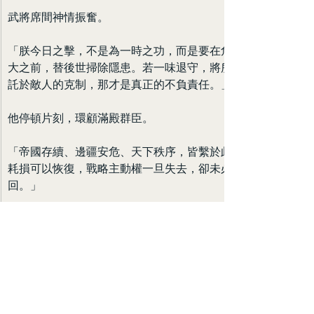
武將席間神情振奮。
「朕今日之擊，不是為一時之功，而是要在危機尚未壯
大之前，替後世掃除隱患。若一味退守，將所有希望寄
託於敵人的克制，那才是真正的不負責任。」
他停頓片刻，環顧滿殿群臣。
「帝國存續、邊疆安危、天下秩序，皆繫於此。財政之
耗損可以恢復，戰略主動權一旦失去，卻未必再能奪
回。」
說罷，李世民重新轉身登上御階。
「大政已定。」
他的聲音不大，卻如鐵石落地。