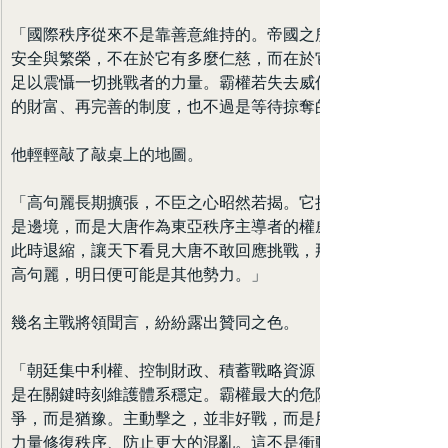
「國際秩序從來不是靠善意維持的。帝國之所以能享有
安全與繁榮，不在於它有多麼仁慈，而在於它是否擁有
足以震懾一切挑戰者的力量。霸權若失去威信，再豐厚
的財富、再完善的制度，也不過是等待掠奪的果實。」
他輕輕敲了敲桌上的地圖。
「高句麗長期擴張，不臣之心昭然若揭。它挑戰的不只
是邊境，而是大唐作為東亞秩序主導者的權威。若朝廷
此時退縮，讓天下看見大唐不敢回應挑戰，那麼今日是
高句麗，明日便可能是其他勢力。」
幾名主戰將領聞言，紛紛露出贊同之色。
「朝廷集中利權、控制財政、積蓄戰略資源，其目的正
是在關鍵時刻維護體系穩定。霸權最大的危險，不是戰
爭，而是猶豫。主動擊之，並非好戰，而是用壓倒性的
力量修復秩序、防止更大的混亂。這不是衝動，而是理