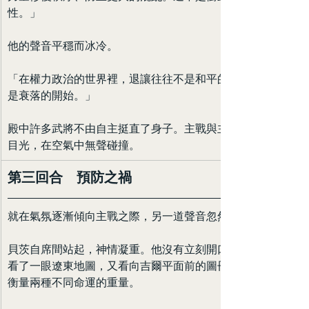
性。」
他的聲音平穩而冰冷。
「在權力政治的世界裡，退讓往往不是和平的開始，而
是衰落的開始。」
殿中許多武將不由自主挺直了身子。主戰與主和兩派的
目光，在空氣中無聲碰撞。
第三回合　預防之禍
就在氣氛逐漸傾向主戰之際，另一道聲音忽然響起。
貝茨自席間站起，神情凝重。他沒有立刻開口，而是先
看了一眼遼東地圖，又看向吉爾平面前的圖冊，像是在
衡量兩種不同命運的重量。