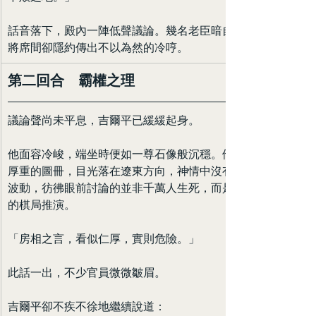
話音落下，殿內一陣低聲議論。幾名老臣暗自點頭，武
將席間卻隱約傳出不以為然的冷哼。
第二回合　霸權之理
議論聲尚未平息，吉爾平已緩緩起身。
他面容冷峻，端坐時便如一尊石像般沉穩。他翻過案前
厚重的圖冊，目光落在遼東方向，神情中沒有絲毫情緒
波動，彷彿眼前討論的並非千萬人生死，而是一場冷靜
的棋局推演。
「房相之言，看似仁厚，實則危險。」
此話一出，不少官員微微皺眉。
吉爾平卻不疾不徐地繼續說道：