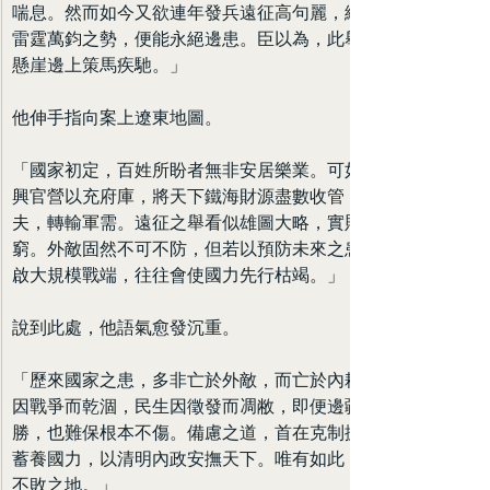
喘息。然而如今又欲連年發兵遠征高句麗，總以為憑藉
雷霆萬鈞之勢，便能永絕邊患。臣以為，此舉無異於在
懸崖邊上策馬疾馳。」
他伸手指向案上遼東地圖。
「國家初定，百姓所盼者無非安居樂業。可如今朝廷大
興官營以充府庫，將天下鐵海財源盡數收管，徵調民
夫，轉輸軍需。遠征之舉看似雄圖大略，實則耗費無
窮。外敵固然不可不防，但若以預防未來之患為名，輕
啟大規模戰端，往往會使國力先行枯竭。」
說到此處，他語氣愈發沉重。
「歷來國家之患，多非亡於外敵，而亡於內耗。若財政
因戰爭而乾涸，民生因徵發而凋敝，即便邊疆一時得
勝，也難保根本不傷。備慮之道，首在克制擴張之欲，
蓄養國力，以清明內政安撫天下。唯有如此，方能立於
不敗之地。」