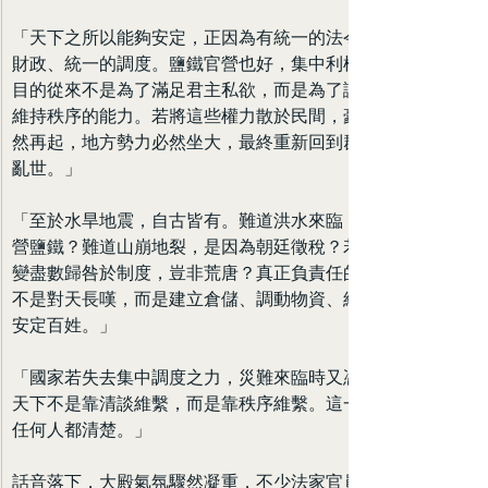
「天下之所以能夠安定，正因為有統一的法令、統一的
財政、統一的調度。鹽鐵官營也好，集中利權也罷，其
目的從來不是為了滿足君主私欲，而是為了讓國家擁有
維持秩序的能力。若將這些權力散於民間，豪強兼併必
然再起，地方勢力必然坐大，最終重新回到群雄爭霸的
亂世。」
「至於水旱地震，自古皆有。難道洪水來臨，是因為官
營鹽鐵？難道山崩地裂，是因為朝廷徵稅？若將自然之
變盡數歸咎於制度，豈非荒唐？真正負責任的統治者，
不是對天長嘆，而是建立倉儲、調動物資、維持軍隊、
安定百姓。」
「國家若失去集中調度之力，災難來臨時又憑何救民？
天下不是靠清談維繫，而是靠秩序維繫。這一點，朕比
任何人都清楚。」
話音落下，大殿氣氛驟然凝重，不少法家官員紛紛點頭