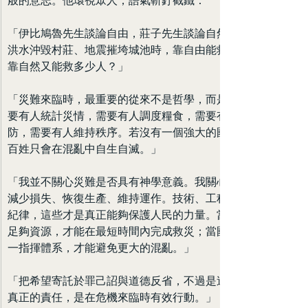
般的意志。他環視眾人，語氣斬釘截鐵：
「伊比鳩魯先生談論自由，莊子先生談論自然，然而當
洪水沖毀村莊、地震摧垮城池時，靠自由能救多少人？
靠自然又能救多少人？」
「災難來臨時，最重要的從來不是哲學，而是組織。需
要有人統計災情，需要有人調度糧食，需要有人修築堤
防，需要有人維持秩序。若沒有一個強大的國家機器，
百姓只會在混亂中自生自滅。」
「我並不關心災難是否具有神學意義。我關心的是如何
減少損失、恢復生產、維持運作。技術、工程、行政、
紀律，這些才是真正能夠保護人民的力量。當朝廷掌握
足夠資源，才能在最短時間內完成救災；當國家擁有統
一指揮體系，才能避免更大的混亂。」
「把希望寄託於罪己詔與道德反省，不過是逃避責任。
真正的責任，是在危機來臨時有效行動。」