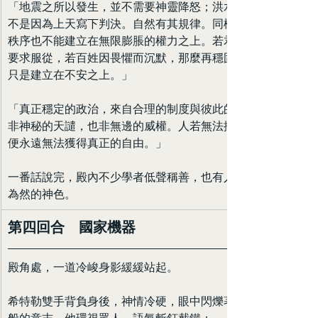
「地震之所以發生，並不需要神靈降怒；洪水氾濫，也
不是因為上天寫下判決。自然有其規律。同樣地，國家
秩序也不能建立在無限膨脹的權力之上。若君主以恐懼
要求服從，若百姓因畏懼而沉默，那麼再穩固的制度也
只是建立在不安之上。」
「真正穩定的政治，來自合理的制度與彼此的約定，而
非神秘的天譴，也非無邊的威權。人若無法擺脫恐懼，
便永遠無法獲得真正的自由。」
一番話說完，殿內不少學者低聲稱善，也有人露出不以
為然的神色。
第四回合　國家機器
殿角處，一道冷峻身影緩緩站起。
希特勒雙手背負身後，神情冷硬，眼中閃爍著近乎機械