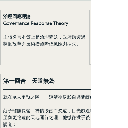
治理回應理論 
Governance Response Theory
主張災害本質上是治理問題，政府應透過
制度改革與技術措施降低風險與損失。
第一回合　天道無為
就在眾人爭執之際，一道清瘦身影自席間緩緩起身。
莊子輕撫長鬚，神情淡然而悠遠，目光越過群臣，彷彿
望向更遙遠的天地運行之理。他微微拱手後，平靜開口
說道：