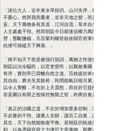
「諸位大人，近年來水旱頻仍、山川失序，朝廷上下莫
不憂心。然而我所憂者，並非天地之變，而是人心之
妄。天下萬物各有其道，江河自流，草木自生，本無須
人主處處干預。然而朝廷今日卻迷信權力萬能，大興官
營，壟斷鹽鐵，凡百業利權皆欲收歸官府掌控，以為如
此便可操縱天下興衰。」
「殊不知天下愈是被強行規訓，萬物之性便愈遭壓抑。
朝廷以法令驅民，以官吏督民，以聚斂養國，看似井然
有序，實則早已背離自然之道。百姓疲於奔命，商賈失
其自由，農夫失其餘裕，民間怨氣日積月累。災異之所
以令人警醒，不在於上天震怒，而在於它提醒我們，人
若妄圖以有限之智操控無限之世，終將自食其果。」
「真正的治國之道，不在於增加更多控制，而在於減少
不必要的干預。讓農人安耕，讓百工自業，讓百姓各遂
其生，天下自然能恢復平衡。若朝廷仍執迷於聚權聚
利，以為憑藉官府之力便可主宰萬物，那麼今日之災，