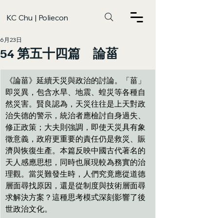
KC Chu | Poliecon
6月23日
54 第五十四篇 論菑
《論菑》延續天災與政治的討論。「菑」
即災異，包含水旱、地震、蝗災等各種自
然災害。賢良認為，天災往往是上天對政
治失德的警示，統治者應檢討自身過失、
修正政策；大夫則強調，即使天災具有象
徵意義，政府更重要的責任仍是救災、賑
濟與恢復生產。本篇反映中國古代著名的
天人感應思想，同時也展現較為務實的治
理觀。當災難發生時，人們究竟應從道德
層面尋找原因，還是從制度與技術層面尋
求解決方案？這種思考模式深刻影響了後
世政治文化。