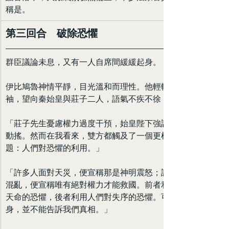
稱是。
第三回合　破除恐懼
群臣議論未息，又有一人自席間緩緩起身。
伊比鳩魯神情平靜，目光溫和而理性。他輕輕整理衣
袖，望向秦始皇與莊子二人，語氣不疾不徐：
「莊子先生憂慮權力過度干預，始皇陛下強調秩序不可
動搖。然而在我看來，雙方都觸及了一個更根本的問
題：人們對恐懼的利用。」
「許多人面對天災，便宣稱那是神明震怒；許多人面對
混亂，便宣稱唯有絕對權力才能救國。前者利用人們對
天命的恐懼，後者利用人們對失序的恐懼。可是恐懼本
身，並不能告訴我們真相。」