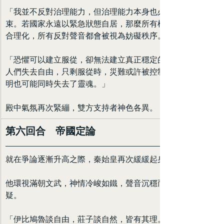
「我並不反對治理能力，但治理能力本身也必須受到約
束。若國家永遠以緊急狀態自居，那麼所有權力都會被
合理化，所有反對聲音都會被視為妨礙秩序。」
「恐懼可以建立服從，卻無法建立真正穩定的社會。當
人們失去自由，只剩服從時，災難或許被控制了，但文
明也可能同時失去了靈魂。」
殿中氣氛再次緊繃，雙方支持者神色各異。
第六回合　帝國定論
就在爭論逐漸升高之際，秦始皇再次緩緩起身。
他環視滿朝文武，神情冷峻如鐵，聲音沉穩而不容置
疑。
「伊比鳩魯談自由，莊子談自然，皆有其理。然而天下