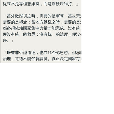
從來不是靠理想維持，而是靠秩序維持。」
「當外敵壓境之時，需要的是軍隊；當災荒遍地之時，
需要的是糧倉；當地方動亂之時，需要的是法令。這些
都必須依賴國家集中力量才能完成。沒有統一的財政，
便沒有統一的救災；沒有統一的法度，便沒有統一的秩
序。」
「朕並非否認道德，也並非否認思想。但思想不能代替
治理，道德不能代替調度。真正決定國家存亡的，終究
是能否在危機來臨時維持整體運作。」
「天下共苦戰鬥不休，以有侯王。朕之所以一統六國，
正是因為明白這個道理。若將國家命運寄託於虛無縹緲
的天意、個人的善念或無邊界的自由，那麼大一統的秩
序終將土崩瓦解。」
「因此，國家必須掌握必要之權，維持必要之力。至於
其餘論辯，皆當服從於社稷存續之大局。」