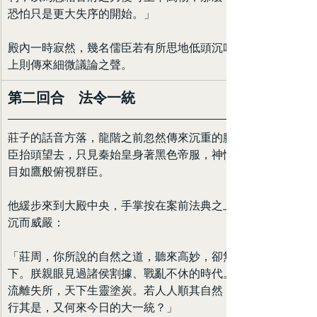
恐怕只是更大失序的開始。」
殿內一時寂然，幾名儒臣若有所思地低頭沉吟，武將席
上則傳來細微議論之聲。
第二回合　法令一統
莊子的話音方落，龍階之前忽然傳來沉重的腳步聲。群
臣抬頭望去，只見秦始皇身著黑色帝服，神情冷峻，雙
目如鷹般俯視群臣。
他緩步來到大殿中央，手掌按在案前法典之上，聲音低
沉而威嚴：
「莊周，你所說的自然之道，聽來高妙，卻無法治理天
下。朕親眼見過諸侯割據、戰亂不休的時代。那時百姓
流離失所，天下生靈塗炭。若人人順其自然，若諸侯各
行其是，又何來今日的大一統？」