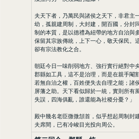
夫天下者，乃萬民與諸侯之天下，非君主
幼，孤親建周制，大封建，開百國，分封
制的本質，是以德禮為紐帶的地方自治與
保留其宗族傳統，上下一心，敬天保民。
卻有宗法教化之合。
朝廷今日一味削弱地方、強行實行絕對中
郡縣如工具，這不是治理，而是在親手閹
若無自治之權，百姓便失去自理之能；諸
屏藩之助。天下看似歸於一統，實則所有
失誤，四海俱亂，誰還能為社稷分憂？」
殿中幾名老臣微微頷首，似乎想起周制封
夫席間，已有冷峻目光投向周公。