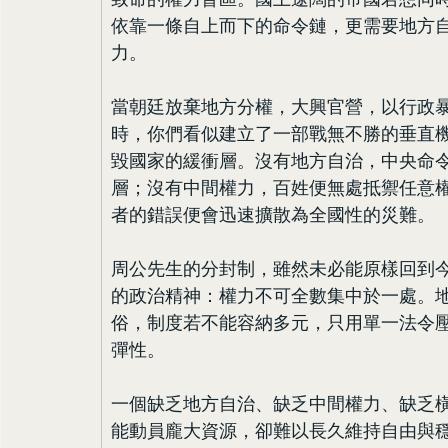
依靠一條自上而下的命令鏈，更需要地方
力。
當朝廷放棄地方分權，大興官營，以行政
時，你們看似建立了一部戰無不勝的垂直
毀國家的緩衝層。沒有地方自治，中央命
層；沒有中間權力，百姓便無處抵禦任意
者的錯誤便會迅速擴散為全國性的災難。
周公先生的分封制，雖然未必能原樣回到
的政治精神：權力不可全數集中於一處。
俗，制度若不能容納多元，只用單一法令
彈性。
一個缺乏地方自治、缺乏中間權力、缺乏
能動員龐大資源，卻難以長久維持自由與