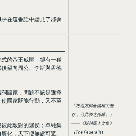
」
似乎在這番話中聽見了郡縣
皇式的帝王威壓，卻有一種
襟後望向周公、李斯與孟德
廣闊國家，問題不該是選擇
，使國家既能行動，又不至
「將地方與全國權力並
存，乃共和之保障。」
——《聯邦黨人文集》
成彼此敵對的諸侯；單純集
（The Federalist 
力腐化，天下便無處可避。