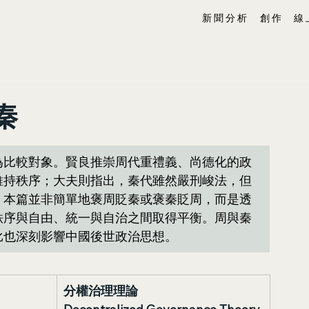
新 聞 分 析
創 作
線 
秦
為比較對象。賢良推崇周代重禮義、尚德化的政
維持秩序；大夫則指出，秦代雖然嚴刑峻法，但
。本篇並非簡單地褒周貶秦或褒秦貶周，而是透
秩序與自由、統一與自治之間取得平衡。周與秦
比也深刻影響中國後世政治思想。
分權治理理論 