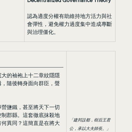
Decentralized Governance Theory
認為適度分權有助維持地方活力與社
會彈性，避免權力過度集中造成專斷
與治理僵化。
寬大的袖袍上十二章紋隱隱
揖，隨後轉身面向群臣，聲
專營鹽鐵，甚至將天下一切
控制郡縣。這套徹底抹殺地
「建邦設都，樹后王君
有何異同？這簡直是在將大
公，承以大夫師長。」