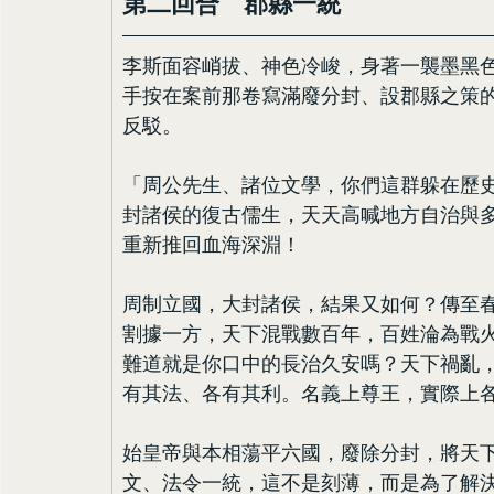
第二回合　郡縣一統
李斯面容峭拔、神色冷峻，身著一襲墨黑
手按在案前那卷寫滿廢分封、設郡縣之策
反駁。
「周公先生、諸位文學，你們這群躲在歷
封諸侯的復古儒生，天天高喊地方自治與
重新推回血海深淵！
周制立國，大封諸侯，結果又如何？傳至
割據一方，天下混戰數百年，百姓淪為戰
難道就是你口中的長治久安嗎？天下禍亂
有其法、各有其利。名義上尊王，實際上
始皇帝與本相蕩平六國，廢除分封，將天
文、法令一統，這不是刻薄，而是為了解