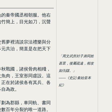
色的秦帝國丞相朝服。他右
的竹簡上，目光如刀，沉聲
史舊夢裡清談宗法禮樂與分
多元共治，簡直是在把天下
「周文武所封子弟同姓
甚眾，後屬疏遠，相攻
春秋戰國，諸侯骨肉相殘，
如仇讎。」
火魚肉，王室形同虛設。這
——《史記·秦始皇本
，正在於諸侯各有其兵、各
紀》
各自為政。
下劃為郡縣，車同軌、書同
決數百年分裂的唯一道路。