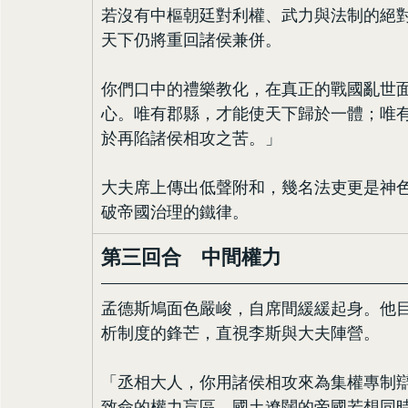
若沒有中樞朝廷對利權、武力與法制的絕
天下仍將重回諸侯兼併。
你們口中的禮樂教化，在真正的戰國亂世
心。唯有郡縣，才能使天下歸於一體；唯
於再陷諸侯相攻之苦。」
大夫席上傳出低聲附和，幾名法吏更是神
破帝國治理的鐵律。
第三回合　中間權力
孟德斯鳩面色嚴峻，自席間緩緩起身。他
析制度的鋒芒，直視李斯與大夫陣營。
「丞相大人，你用諸侯相攻來為集權專制
致命的權力盲區。國土遼闊的帝國若想同