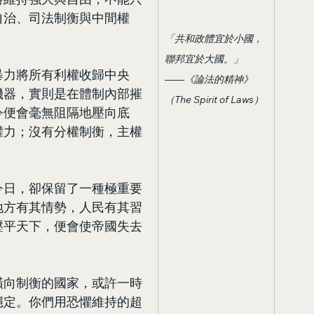
自治、司法制衡與中間權
「共和政體宜於小國，
聯邦宜於大國。」
暴力將所有利權收歸中央
——《論法的精神》
機器，實則是在體制內部摧
（The Spirit of Laws）
令便會毫無阻隔地壓向底
權力；沒有分權制衡，主權
今日，卻保留了一種極重要
地方有其情勢，人民有其習
壓平天下，便會使帝國失去
橫向制衡的國家，或許一時
穩定。你們用恐懼維持的超