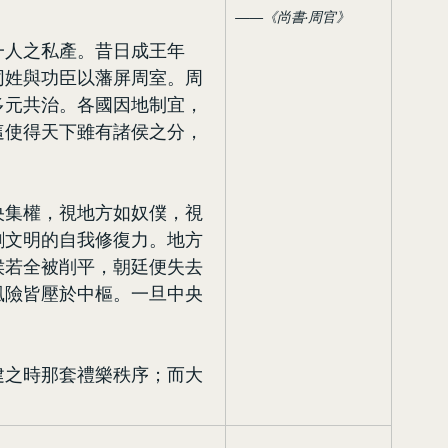
——《尚書·周官》
一人之私產。昔日成王年
同姓與功臣以藩屏周室。周
多元共治。各國因地制宜，
這使得天下雖有諸侯之分，
央集權，視地方如奴僕，視
割文明的自我修復力。地方
侯若全被削平，朝廷便失去
風險皆壓於中樞。一旦中央
建之時那套禮樂秩序；而大