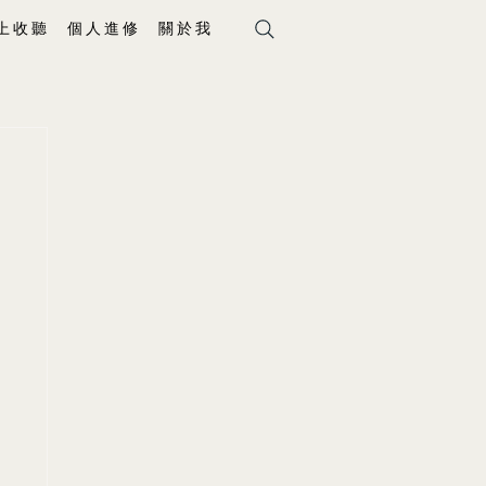
上 收 聽
個 人 進 修
關 於 我