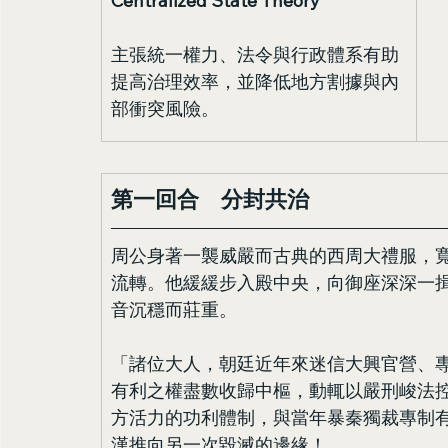
Centralized State Theory
主張統一權力、法令與行政體系有助
提高治理效率，並降低地方割據與內
部衝突風險。
第一回合　分封共治
周公身著一襲威嚴而古典的西周大禮服，
流轉。他緩緩步入殿中央，向御座深深一
音沉穩而莊重。
「諸位大人，朝廷近年來迷信大興官營、
有利之權盡數收歸中樞，動輒以嚴刑峻法
方活力的功利體制，與當年暴秦獨裁專制
漢推向另一次毀滅的邊緣！