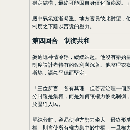
穩定結構，最終可能因自身僵化而崩裂。
殿中氣氛逐漸凝重。地方官員彼此對望，
制度之下難以言說的壓力。
第四回合　制衡共和
麥迪遜神情冷靜，緩緩站起。他沒有秦始
制度設計者特有的銳利與沉著。他整理衣
斯鳩，語氣平穩而堅定。
「三位所言，各有其理；但若要治理一個
分封還是集權，而是如何讓權力彼此制衡
於壓迫人民。
單純分封，容易使地方勢力坐大，最終形
權，則會使所有權力集中於中樞，一旦權