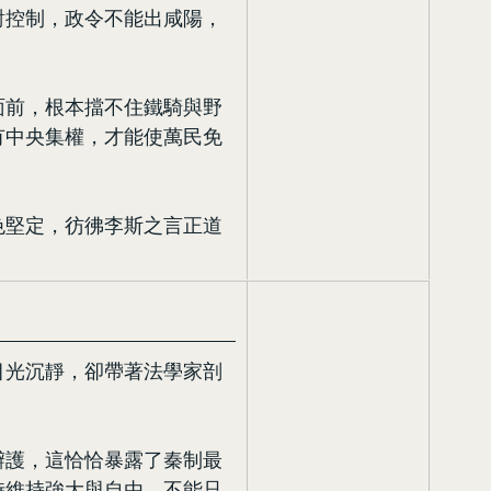
對控制，政令不能出咸陽，
面前，根本擋不住鐵騎與野
有中央集權，才能使萬民免
色堅定，彷彿李斯之言正道
目光沉靜，卻帶著法學家剖
辯護，這恰恰暴露了秦制最
時維持強大與自由，不能只